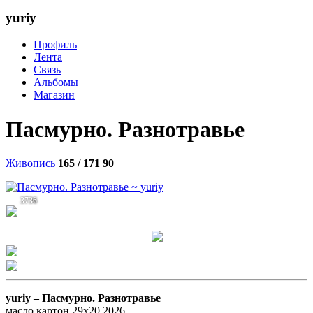
yuriy
Профиль
Лента
Связь
Альбомы
Магазин
Пасмурно. Разнотравье
Живопись
165 / 171
90
3736
yuriy –
Пасмурно. Разнотравье
масло,картон,29х20.2026