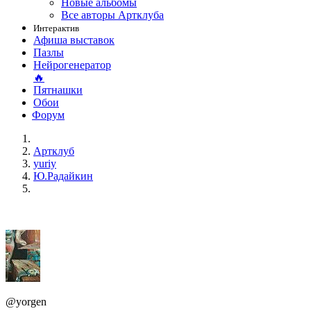
Новые альбомы
Все авторы Артклуба
Интерактив
Афиша выставок
Пазлы
Нейрогенератор
🔥
Пятнашки
Обои
Форум
Артклуб
yuriy
Ю.Радайкин
@yorgen