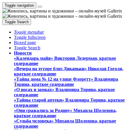
Toggle navigation
Toggle Search
Toggle menubar
Toggle fullscreen
Boxed page
Toggle Search
Новости
«Календарь майя» Виктории Ледерман, краткое
содержание
«Вечера на хуторе близ Диканьки» Николая Гоголя,
краткое содержание
«Тайна дома № 12 на улице Флоретт» Владимира
Торина, краткое содержание
«О носах и замка́х» Владимира Торина, краткое
содержание
«Тайны старой аптеки» Владимира Торина, краткое
содержание
«Они сражались за Родину» Михаила Шолохова,
краткое содержание
«Судьба человека» Михаила Шолохова, краткое
содержание