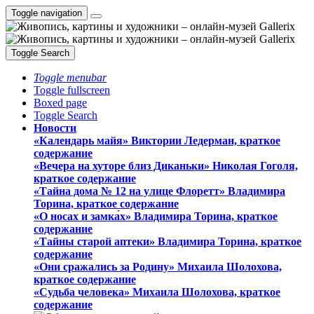
Toggle navigation
Toggle Search
Toggle menubar
Toggle fullscreen
Boxed page
Toggle Search
Новости
«Календарь майя» Виктории Ледерман, краткое
содержание
«Вечера на хуторе близ Диканьки» Николая Гоголя,
краткое содержание
«Тайна дома № 12 на улице Флоретт» Владимира
Торина, краткое содержание
«О носах и замка́х» Владимира Торина, краткое
содержание
«Тайны старой аптеки» Владимира Торина, краткое
содержание
«Они сражались за Родину» Михаила Шолохова,
краткое содержание
«Судьба человека» Михаила Шолохова, краткое
содержание