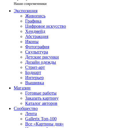
Наши современники
Экспозиция
Живопись
Графика
Цифровое искусство
Хендмейд
Абстракция
Иконы
Фотография
Скульптура
Детские рисунки
Дизайн одежды
Стрит-арт
Бодиарт
Интерьер
Вышивка
Магазин
Готовые работы
Заказать картину
Каталог авторов
Сообщество
Лента
Gallerix Топ-100
Все «Картины дня»