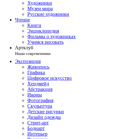
Художники
Музеи мира
Русские художники
Чтение
Книги
Энциклопедия
Фильмы о художниках
Учимся рисовать
Артклуб
Наши современники
Экспозиция
Живопись
Графика
Цифровое искусство
Хендмейд
Абстракция
Иконы
Фотография
Скульптура
Детские рисунки
Дизайн одежды
Стрит-арт
Бодиарт
Интерьер