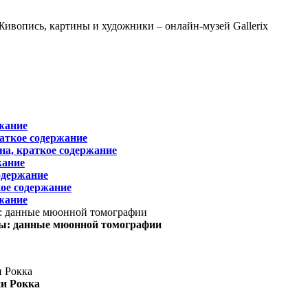
жание
раткое содержание
на, краткое содержание
жание
одержание
ое содержание
жание
ы: данные мюонной томографии
ни Рокка