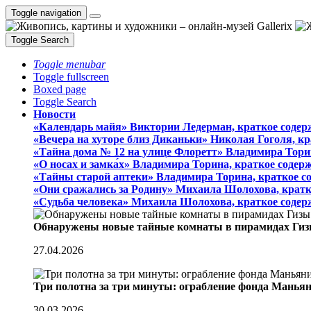
Toggle navigation
Toggle Search
Toggle menubar
Toggle fullscreen
Boxed page
Toggle Search
Новости
«Календарь майя» Виктории Ледерман, краткое содер
«Вечера на хуторе близ Диканьки» Николая Гоголя, к
«Тайна дома № 12 на улице Флоретт» Владимира Тори
«О носах и замка́х» Владимира Торина, краткое содер
«Тайны старой аптеки» Владимира Торина, краткое с
«Они сражались за Родину» Михаила Шолохова, кратк
«Судьба человека» Михаила Шолохова, краткое содер
Обнаружены новые тайные комнаты в пирамидах Гиз
27.04.2026
Три полотна за три минуты: ограбление фонда Манья
30.03.2026