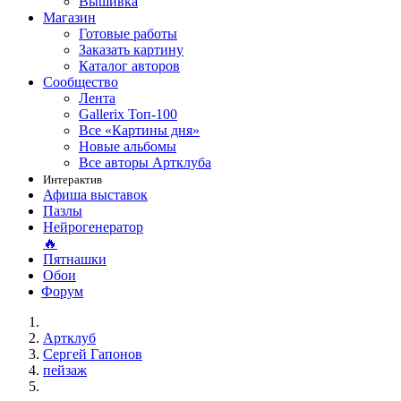
Вышивка
Магазин
Готовые работы
Заказать картину
Каталог авторов
Сообщество
Лента
Gallerix Топ-100
Все «Картины дня»
Новые альбомы
Все авторы Артклуба
Интерактив
Афиша выставок
Пазлы
Нейрогенератор
🔥
Пятнашки
Обои
Форум
Артклуб
Сергей Гапонов
пейзаж