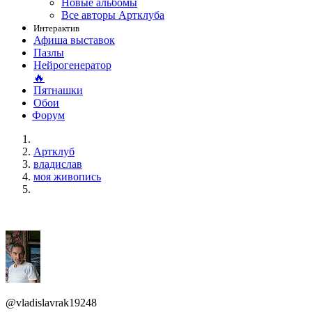
Новые альбомы
Все авторы Артклуба
Интерактив
Афиша выставок
Пазлы
Нейрогенератор
🔥
Пятнашки
Обои
Форум
Артклуб
владислав
моя живопись
@vladislavrak19248