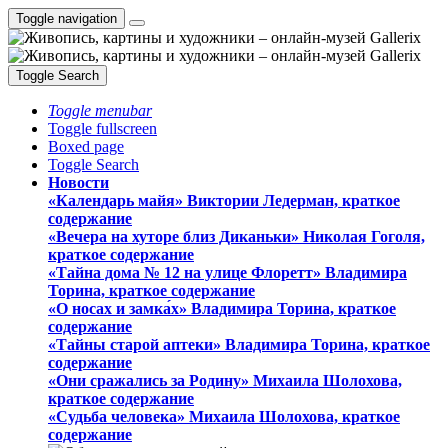
Toggle navigation
Toggle Search
Toggle menubar
Toggle fullscreen
Boxed page
Toggle Search
Новости
«Календарь майя» Виктории Ледерман, краткое
содержание
«Вечера на хуторе близ Диканьки» Николая Гоголя,
краткое содержание
«Тайна дома № 12 на улице Флоретт» Владимира
Торина, краткое содержание
«О носах и замка́х» Владимира Торина, краткое
содержание
«Тайны старой аптеки» Владимира Торина, краткое
содержание
«Они сражались за Родину» Михаила Шолохова,
краткое содержание
«Судьба человека» Михаила Шолохова, краткое
содержание