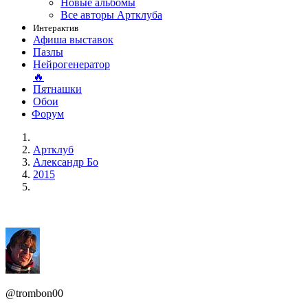
Новые альбомы
Все авторы Артклуба
Интерактив
Афиша выставок
Пазлы
Нейрогенератор
🔥
Пятнашки
Обои
Форум
Артклуб
Александр Бо
2015
@trombon00