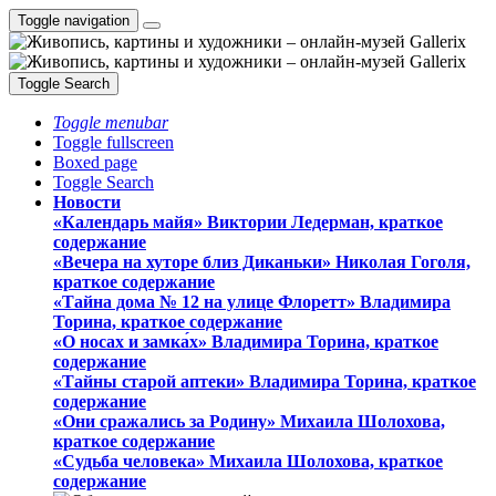
Toggle navigation
Toggle Search
Toggle menubar
Toggle fullscreen
Boxed page
Toggle Search
Новости
«Календарь майя» Виктории Ледерман, краткое
содержание
«Вечера на хуторе близ Диканьки» Николая Гоголя,
краткое содержание
«Тайна дома № 12 на улице Флоретт» Владимира
Торина, краткое содержание
«О носах и замка́х» Владимира Торина, краткое
содержание
«Тайны старой аптеки» Владимира Торина, краткое
содержание
«Они сражались за Родину» Михаила Шолохова,
краткое содержание
«Судьба человека» Михаила Шолохова, краткое
содержание