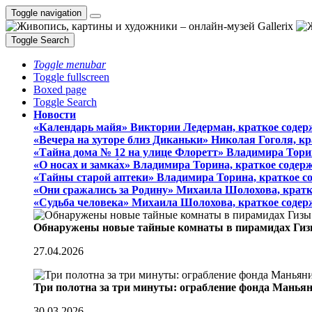
Toggle navigation
Toggle Search
Toggle menubar
Toggle fullscreen
Boxed page
Toggle Search
Новости
«Календарь майя» Виктории Ледерман, краткое содер
«Вечера на хуторе близ Диканьки» Николая Гоголя, к
«Тайна дома № 12 на улице Флоретт» Владимира Тори
«О носах и замка́х» Владимира Торина, краткое содер
«Тайны старой аптеки» Владимира Торина, краткое с
«Они сражались за Родину» Михаила Шолохова, кратк
«Судьба человека» Михаила Шолохова, краткое содер
Обнаружены новые тайные комнаты в пирамидах Гиз
27.04.2026
Три полотна за три минуты: ограбление фонда Манья
30.03.2026