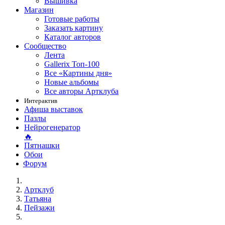
Вышивка
Магазин
Готовые работы
Заказать картину
Каталог авторов
Сообщество
Лента
Gallerix Топ-100
Все «Картины дня»
Новые альбомы
Все авторы Артклуба
Интерактив
Афиша выставок
Пазлы
Нейрогенератор
🔥
Пятнашки
Обои
Форум
Артклуб
Татьяна
Пейзажи