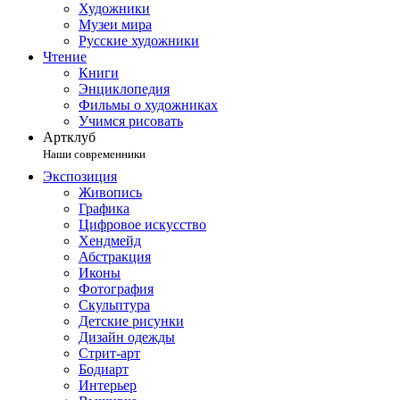
Художники
Музеи мира
Русские художники
Чтение
Книги
Энциклопедия
Фильмы о художниках
Учимся рисовать
Артклуб
Наши современники
Экспозиция
Живопись
Графика
Цифровое искусство
Хендмейд
Абстракция
Иконы
Фотография
Скульптура
Детские рисунки
Дизайн одежды
Стрит-арт
Бодиарт
Интерьер