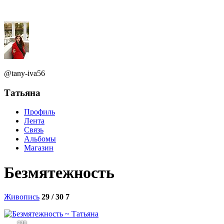
@tany-iva56
Татьяна
Профиль
Лента
Связь
Альбомы
Магазин
Безмятежность
Живопись
29 / 30
7
938