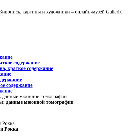
жание
раткое содержание
на, краткое содержание
жание
одержание
ое содержание
жание
ы: данные мюонной томографии
ни Рокка