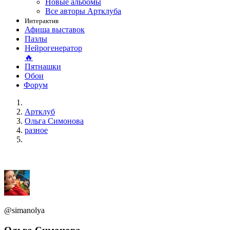
Новые альбомы
Все авторы Артклуба
Интерактив
Афиша выставок
Пазлы
Нейрогенератор
🔥
Пятнашки
Обои
Форум
Артклуб
Ольга Симонова
разное
@simanolya