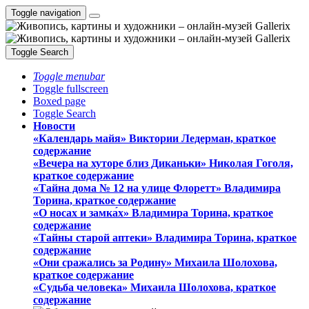
Toggle navigation
Toggle Search
Toggle menubar
Toggle fullscreen
Boxed page
Toggle Search
Новости
«Календарь майя» Виктории Ледерман, краткое
содержание
«Вечера на хуторе близ Диканьки» Николая Гоголя,
краткое содержание
«Тайна дома № 12 на улице Флоретт» Владимира
Торина, краткое содержание
«О носах и замка́х» Владимира Торина, краткое
содержание
«Тайны старой аптеки» Владимира Торина, краткое
содержание
«Они сражались за Родину» Михаила Шолохова,
краткое содержание
«Судьба человека» Михаила Шолохова, краткое
содержание