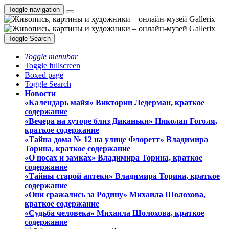
Toggle navigation
Toggle Search
Toggle menubar
Toggle fullscreen
Boxed page
Toggle Search
Новости
«Календарь майя» Виктории Ледерман, краткое
содержание
«Вечера на хуторе близ Диканьки» Николая Гоголя,
краткое содержание
«Тайна дома № 12 на улице Флоретт» Владимира
Торина, краткое содержание
«О носах и замка́х» Владимира Торина, краткое
содержание
«Тайны старой аптеки» Владимира Торина, краткое
содержание
«Они сражались за Родину» Михаила Шолохова,
краткое содержание
«Судьба человека» Михаила Шолохова, краткое
содержание