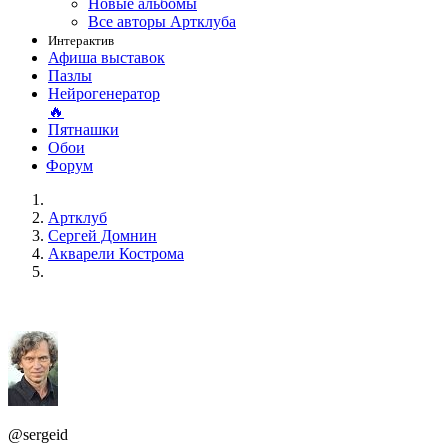
Новые альбомы
Все авторы Артклуба
Интерактив
Афиша выставок
Пазлы
Нейрогенератор
🔥
Пятнашки
Обои
Форум
Артклуб
Сергей Домнин
Акварели Кострома
@sergeid