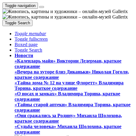
Toggle navigation
Toggle Search
Toggle menubar
Toggle fullscreen
Boxed page
Toggle Search
Новости
«Календарь майя» Виктории Ледерман, краткое
содержание
«Вечера на хуторе близ Диканьки» Николая Гоголя,
краткое содержание
«Тайна дома № 12 на улице Флоретт» Владимира
Торина, краткое содержание
«О носах и замка́х» Владимира Торина, краткое
содержание
«Тайны старой аптеки» Владимира Торина, краткое
содержание
«Они сражались за Родину» Михаила Шолохова,
краткое содержание
«Судьба человека» Михаила Шолохова, краткое
содержание