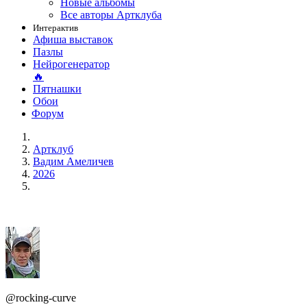
Новые альбомы
Все авторы Артклуба
Интерактив
Афиша выставок
Пазлы
Нейрогенератор
🔥
Пятнашки
Обои
Форум
Артклуб
Вадим Амеличев
2026
@rocking-curve