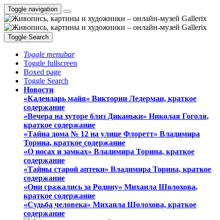
Toggle navigation
Toggle Search
Toggle menubar
Toggle fullscreen
Boxed page
Toggle Search
Новости
«Календарь майя» Виктории Ледерман, краткое
содержание
«Вечера на хуторе близ Диканьки» Николая Гоголя,
краткое содержание
«Тайна дома № 12 на улице Флоретт» Владимира
Торина, краткое содержание
«О носах и замка́х» Владимира Торина, краткое
содержание
«Тайны старой аптеки» Владимира Торина, краткое
содержание
«Они сражались за Родину» Михаила Шолохова,
краткое содержание
«Судьба человека» Михаила Шолохова, краткое
содержание