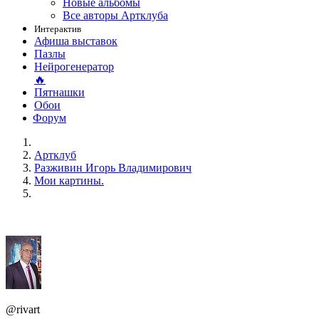
Новые альбомы
Все авторы Артклуба
Интерактив
Афиша выставок
Пазлы
Нейрогенератор
🔥
Пятнашки
Обои
Форум
Артклуб
Разживин Игорь Владимирович
Мои картины.
@rivart