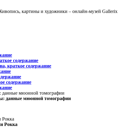
жание
раткое содержание
на, краткое содержание
жание
одержание
ое содержание
жание
ы: данные мюонной томографии
ни Рокка