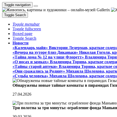
Toggle navigation
Toggle Search
Toggle menubar
Toggle fullscreen
Boxed page
Toggle Search
Новости
«Календарь майя» Виктории Ледерман, краткое содер
«Вечера на хуторе близ Диканьки» Николая Гоголя, к
«Тайна дома № 12 на улице Флоретт» Владимира Тори
«О носах и замка́х» Владимира Торина, краткое содер
«Тайны старой аптеки» Владимира Торина, краткое с
«Они сражались за Родину» Михаила Шолохова, кратк
«Судьба человека» Михаила Шолохова, краткое содер
Обнаружены новые тайные комнаты в пирамидах Гиз
27.04.2026
Три полотна за три минуты: ограбление фонда Манья
30.03.2026