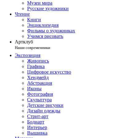
Музеи мира
Русские художники
Чтение
Книги
Энциклопедия
Фильмы о художниках
Учимся рисовать
Артклуб
Наши современники
Экспозиция
Живопись
Графика
Цифровое искусство
Хендмейд
Абстракция
Иконы
Фотография
Скульптура
Детские рисунки
Дизайн одежды
Стрит-арт
Бодиарт
Интерьер
Вышивка