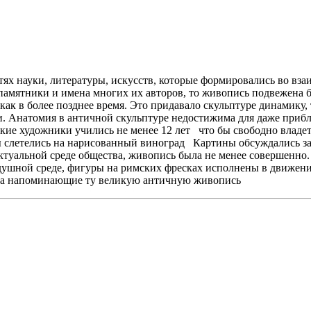
ях науки, литературы, искусств, которые формировались во вза
амятники и имена многих их авторов, то живопись подвежена 
ак в более позднее время. Это придавало скульптуре динамику, 
. Анатомия в античной скульптуре недостижима для даже прибл
ские художники учились не менее 12 лет что бы свободно владет
цы слетелись на нарисованный виноград Картины обсуждались з
ктуальной среде общества, живопись была не менее совершенно
душной среде, фигуры на римских фресках исполнены в движени
да напоминающие ту великую античную живопись