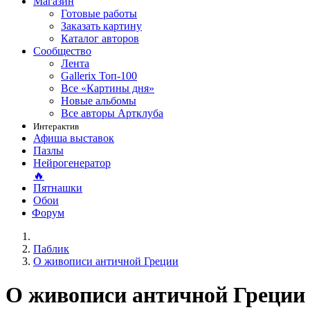
Магазин
Готовые работы
Заказать картину
Каталог авторов
Сообщество
Лента
Gallerix Топ-100
Все «Картины дня»
Новые альбомы
Все авторы Артклуба
Интерактив
Афиша выставок
Пазлы
Нейрогенератор
🔥
Пятнашки
Обои
Форум
Паблик
О живописи античной Греции
О живописи античной Греции