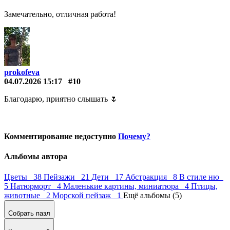
Замечательно, отличная работа!
prokofeva
04.07.2026 15:17
#10
Благодарю, приятно слышать 🌷
Комментирование недоступно
Почему?
Альбомы автора
Цветы 38
Пейзажи 21
Дети 17
Абстракция 8
В стиле ню
5
Натюрморт 4
Маленькие картины, миниатюра 4
Птицы,
животные 2
Морской пейзаж 1
Ещё альбомы (5)
Собрать пазл