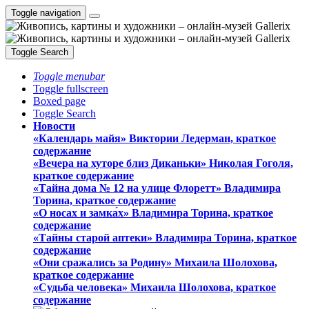
Toggle navigation
Toggle Search
Toggle menubar
Toggle fullscreen
Boxed page
Toggle Search
Новости
«Календарь майя» Виктории Ледерман, краткое
содержание
«Вечера на хуторе близ Диканьки» Николая Гоголя,
краткое содержание
«Тайна дома № 12 на улице Флоретт» Владимира
Торина, краткое содержание
«О носах и замка́х» Владимира Торина, краткое
содержание
«Тайны старой аптеки» Владимира Торина, краткое
содержание
«Они сражались за Родину» Михаила Шолохова,
краткое содержание
«Судьба человека» Михаила Шолохова, краткое
содержание