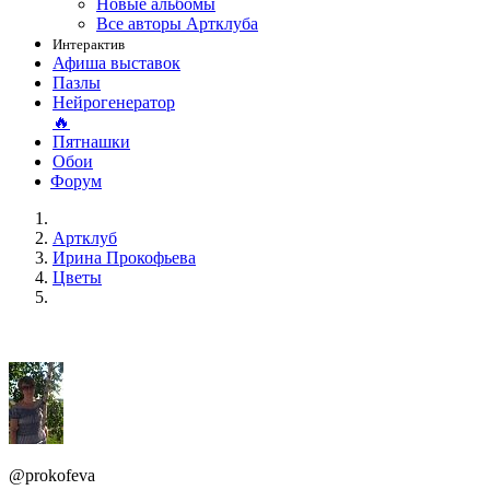
Новые альбомы
Все авторы Артклуба
Интерактив
Афиша выставок
Пазлы
Нейрогенератор
🔥
Пятнашки
Обои
Форум
Артклуб
Ирина Прокофьева
Цветы
@prokofeva