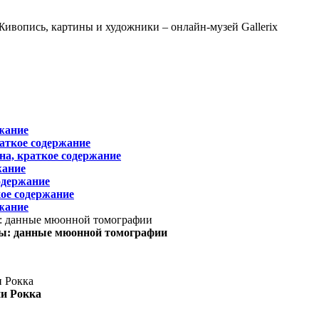
жание
раткое содержание
на, краткое содержание
жание
одержание
ое содержание
жание
ы: данные мюонной томографии
ни Рокка