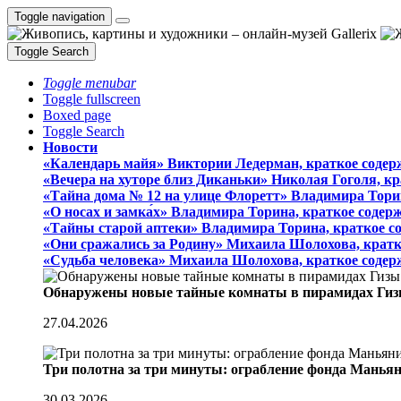
Toggle navigation
Toggle Search
Toggle menubar
Toggle fullscreen
Boxed page
Toggle Search
Новости
«Календарь майя» Виктории Ледерман, краткое содер
«Вечера на хуторе близ Диканьки» Николая Гоголя, к
«Тайна дома № 12 на улице Флоретт» Владимира Тори
«О носах и замка́х» Владимира Торина, краткое содер
«Тайны старой аптеки» Владимира Торина, краткое с
«Они сражались за Родину» Михаила Шолохова, кратк
«Судьба человека» Михаила Шолохова, краткое содер
Обнаружены новые тайные комнаты в пирамидах Гиз
27.04.2026
Три полотна за три минуты: ограбление фонда Манья
30.03.2026