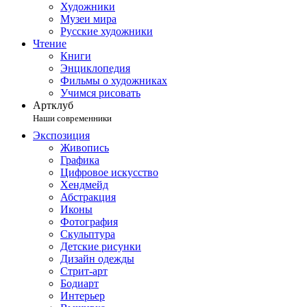
Художники
Музеи мира
Русские художники
Чтение
Книги
Энциклопедия
Фильмы о художниках
Учимся рисовать
Артклуб
Наши современники
Экспозиция
Живопись
Графика
Цифровое искусство
Хендмейд
Абстракция
Иконы
Фотография
Скульптура
Детские рисунки
Дизайн одежды
Стрит-арт
Бодиарт
Интерьер