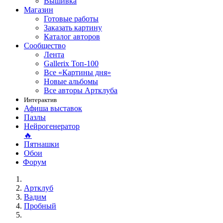
Вышивка
Магазин
Готовые работы
Заказать картину
Каталог авторов
Сообщество
Лента
Gallerix Топ-100
Все «Картины дня»
Новые альбомы
Все авторы Артклуба
Интерактив
Афиша выставок
Пазлы
Нейрогенератор
🔥
Пятнашки
Обои
Форум
Артклуб
Вадим
Пробный