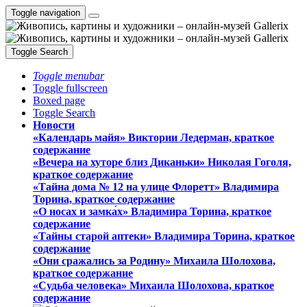
Toggle navigation
Toggle Search
Toggle menubar
Toggle fullscreen
Boxed page
Toggle Search
Новости
«Календарь майя» Виктории Ледерман, краткое
содержание
«Вечера на хуторе близ Диканьки» Николая Гоголя,
краткое содержание
«Тайна дома № 12 на улице Флоретт» Владимира
Торина, краткое содержание
«О носах и замка́х» Владимира Торина, краткое
содержание
«Тайны старой аптеки» Владимира Торина, краткое
содержание
«Они сражались за Родину» Михаила Шолохова,
краткое содержание
«Судьба человека» Михаила Шолохова, краткое
содержание