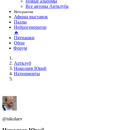
Новые альбомы
Все авторы Артклуба
Интерактив
Афиша выставок
Пазлы
Нейрогенератор
🔥
Пятнашки
Обои
Форум
Артклуб
Николаев Юрий
Натюрморты
@nikolaev