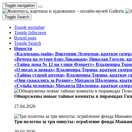
Toggle navigation
Toggle Search
Toggle menubar
Toggle fullscreen
Boxed page
Toggle Search
Новости
«Календарь майя» Виктории Ледерман, краткое содер
«Вечера на хуторе близ Диканьки» Николая Гоголя, к
«Тайна дома № 12 на улице Флоретт» Владимира Тори
«О носах и замка́х» Владимира Торина, краткое содер
«Тайны старой аптеки» Владимира Торина, краткое с
«Они сражались за Родину» Михаила Шолохова, кратк
«Судьба человека» Михаила Шолохова, краткое содер
Обнаружены новые тайные комнаты в пирамидах Гиз
27.04.2026
Три полотна за три минуты: ограбление фонда Манья
30.03.2026