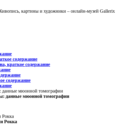
жание
раткое содержание
на, краткое содержание
жание
одержание
ое содержание
жание
ы: данные мюонной томографии
ни Рокка