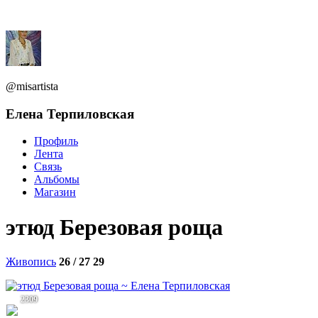
@misartista
Елена Терпиловская
Профиль
Лента
Связь
Альбомы
Магазин
этюд Березовая роща
Живопись
26 / 27
29
2309