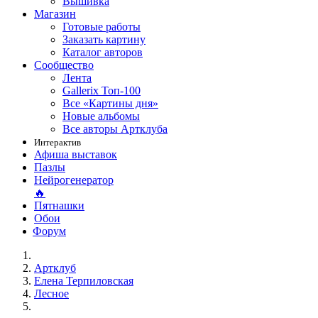
Вышивка
Магазин
Готовые работы
Заказать картину
Каталог авторов
Сообщество
Лента
Gallerix Топ-100
Все «Картины дня»
Новые альбомы
Все авторы Артклуба
Интерактив
Афиша выставок
Пазлы
Нейрогенератор
🔥
Пятнашки
Обои
Форум
Артклуб
Елена Терпиловская
Лесное