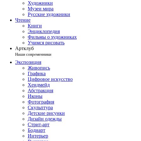
Художники
Музеи мира
Русские художники
Чтение
Книги
Энциклопедия
Фильмы о художниках
Учимся рисовать
Артклуб
Наши современники
Экспозиция
Живопись
Графика
Цифровое искусство
Хендмейд
Абстракция
Иконы
Фотография
Скульптура
Детские рисунки
Дизайн одежды
Стрит-арт
Бодиарт
Интерьер