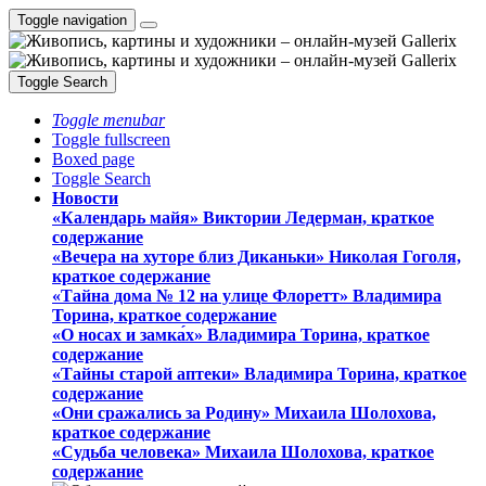
Toggle navigation
Toggle Search
Toggle menubar
Toggle fullscreen
Boxed page
Toggle Search
Новости
«Календарь майя» Виктории Ледерман, краткое
содержание
«Вечера на хуторе близ Диканьки» Николая Гоголя,
краткое содержание
«Тайна дома № 12 на улице Флоретт» Владимира
Торина, краткое содержание
«О носах и замка́х» Владимира Торина, краткое
содержание
«Тайны старой аптеки» Владимира Торина, краткое
содержание
«Они сражались за Родину» Михаила Шолохова,
краткое содержание
«Судьба человека» Михаила Шолохова, краткое
содержание