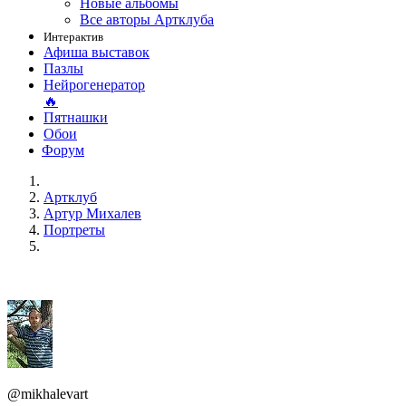
Новые альбомы
Все авторы Артклуба
Интерактив
Афиша выставок
Пазлы
Нейрогенератор
🔥
Пятнашки
Обои
Форум
Артклуб
Артур Михалев
Портреты
@mikhalevart