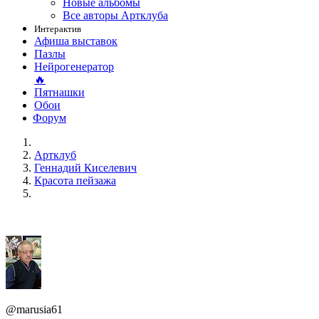
Новые альбомы
Все авторы Артклуба
Интерактив
Афиша выставок
Пазлы
Нейрогенератор
🔥
Пятнашки
Обои
Форум
Артклуб
Геннадий Киселевич
Красота пейзажа
@marusia61