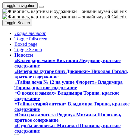
Toggle navigation
Toggle Search
Toggle menubar
Toggle fullscreen
Boxed page
Toggle Search
Новости
«Календарь майя» Виктории Ледерман, краткое
содержание
«Вечера на хуторе близ Диканьки» Николая Гоголя,
краткое содержание
«Тайна дома № 12 на улице Флоретт» Владимира
Торина, краткое содержание
«О носах и замка́х» Владимира Торина, краткое
содержание
«Тайны старой аптеки» Владимира Торина, краткое
содержание
«Они сражались за Родину» Михаила Шолохова,
краткое содержание
«Судьба человека» Михаила Шолохова, краткое
содержание