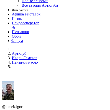
Новые альбомы
Все авторы Артклуба
Интерактив
Афиша выставок
Пазлы
Нейрогенератор
🔥
Пятнашки
Обои
Форум
Артклуб
Игорь Лемехов
Пейзажи-масло
@lemek-igor