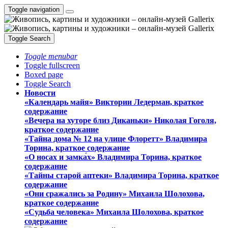
Toggle navigation
Toggle Search
Toggle menubar
Toggle fullscreen
Boxed page
Toggle Search
Новости
«Календарь майя» Виктории Ледерман, краткое
содержание
«Вечера на хуторе близ Диканьки» Николая Гоголя,
краткое содержание
«Тайна дома № 12 на улице Флоретт» Владимира
Торина, краткое содержание
«О носах и замка́х» Владимира Торина, краткое
содержание
«Тайны старой аптеки» Владимира Торина, краткое
содержание
«Они сражались за Родину» Михаила Шолохова,
краткое содержание
«Судьба человека» Михаила Шолохова, краткое
содержание