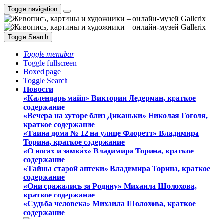
Toggle navigation
Toggle Search
Toggle menubar
Toggle fullscreen
Boxed page
Toggle Search
Новости
«Календарь майя» Виктории Ледерман, краткое
содержание
«Вечера на хуторе близ Диканьки» Николая Гоголя,
краткое содержание
«Тайна дома № 12 на улице Флоретт» Владимира
Торина, краткое содержание
«О носах и замка́х» Владимира Торина, краткое
содержание
«Тайны старой аптеки» Владимира Торина, краткое
содержание
«Они сражались за Родину» Михаила Шолохова,
краткое содержание
«Судьба человека» Михаила Шолохова, краткое
содержание