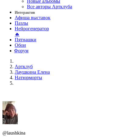
Новые альбомы
Все авторы Артклуба
Интерактив
Афиша выставок
Пазлы
Нейрогенератор
🔥
Пятнашки
Обои
Форум
Артклуб
Лаушкина Елена
Натюрморты
@laushkina