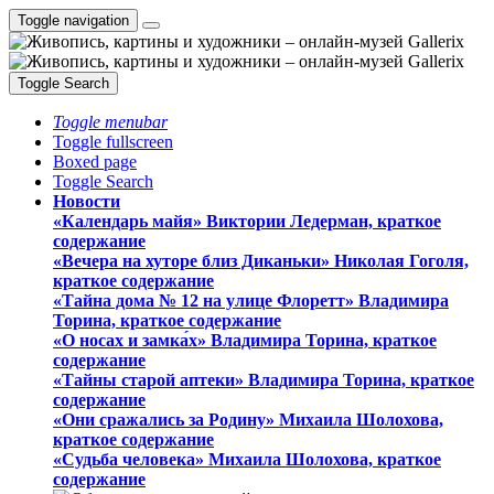
Toggle navigation
Toggle Search
Toggle menubar
Toggle fullscreen
Boxed page
Toggle Search
Новости
«Календарь майя» Виктории Ледерман, краткое
содержание
«Вечера на хуторе близ Диканьки» Николая Гоголя,
краткое содержание
«Тайна дома № 12 на улице Флоретт» Владимира
Торина, краткое содержание
«О носах и замка́х» Владимира Торина, краткое
содержание
«Тайны старой аптеки» Владимира Торина, краткое
содержание
«Они сражались за Родину» Михаила Шолохова,
краткое содержание
«Судьба человека» Михаила Шолохова, краткое
содержание