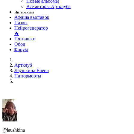
Новые альбомы
Все авторы Артклуба
Интерактив
Афиша выставок
Пазлы
Нейрогенератор
🔥
Пятнашки
Обои
Форум
Артклуб
Лаушкина Елена
Натюрморты
@laushkina