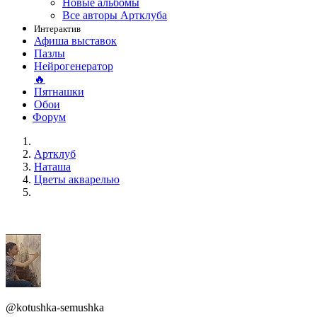
Новые альбомы
Все авторы Артклуба
Интерактив
Афиша выставок
Пазлы
Нейрогенератор
🔥
Пятнашки
Обои
Форум
Артклуб
Наташа
Цветы акварелью
@kotushka-semushka