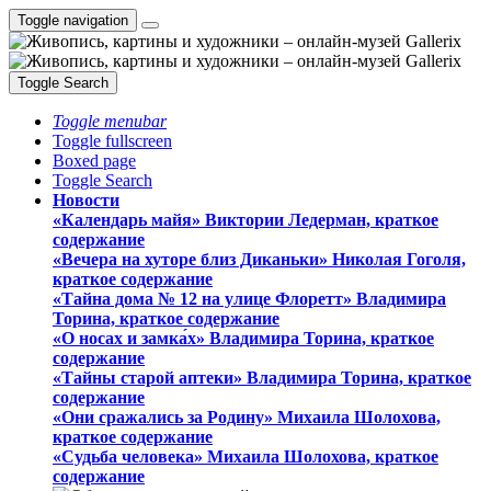
Toggle navigation
Toggle Search
Toggle menubar
Toggle fullscreen
Boxed page
Toggle Search
Новости
«Календарь майя» Виктории Ледерман, краткое
содержание
«Вечера на хуторе близ Диканьки» Николая Гоголя,
краткое содержание
«Тайна дома № 12 на улице Флоретт» Владимира
Торина, краткое содержание
«О носах и замка́х» Владимира Торина, краткое
содержание
«Тайны старой аптеки» Владимира Торина, краткое
содержание
«Они сражались за Родину» Михаила Шолохова,
краткое содержание
«Судьба человека» Михаила Шолохова, краткое
содержание