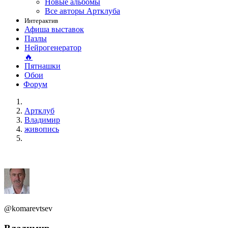
Новые альбомы
Все авторы Артклуба
Интерактив
Афиша выставок
Пазлы
Нейрогенератор
🔥
Пятнашки
Обои
Форум
Артклуб
Владимир
живопись
@komarevtsev