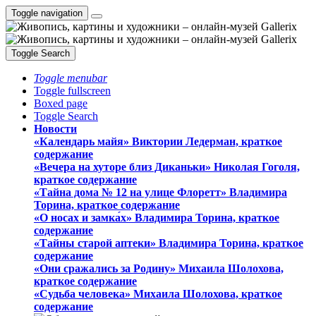
Toggle navigation
Toggle Search
Toggle menubar
Toggle fullscreen
Boxed page
Toggle Search
Новости
«Календарь майя» Виктории Ледерман, краткое
содержание
«Вечера на хуторе близ Диканьки» Николая Гоголя,
краткое содержание
«Тайна дома № 12 на улице Флоретт» Владимира
Торина, краткое содержание
«О носах и замка́х» Владимира Торина, краткое
содержание
«Тайны старой аптеки» Владимира Торина, краткое
содержание
«Они сражались за Родину» Михаила Шолохова,
краткое содержание
«Судьба человека» Михаила Шолохова, краткое
содержание