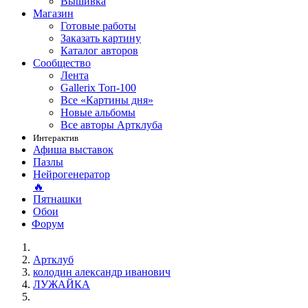
Вышивка
Магазин
Готовые работы
Заказать картину
Каталог авторов
Сообщество
Лента
Gallerix Топ-100
Все «Картины дня»
Новые альбомы
Все авторы Артклуба
Интерактив
Афиша выставок
Пазлы
Нейрогенератор
🔥
Пятнашки
Обои
Форум
Артклуб
колодин александр иванович
ЛУЖАЙКА