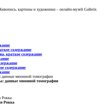
жание
раткое содержание
на, краткое содержание
жание
одержание
ое содержание
жание
ы: данные мюонной томографии
ни Рокка