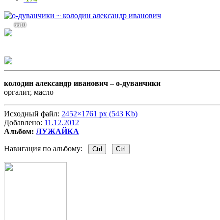
6610
колодин александр иванович –
о-дуванчики
оргалит, масло
Исходный файл:
2452×1761 px (543 Kb)
Добавлено:
11.12.2012
Альбом:
ЛУЖАЙКА
Навигация по альбому:
Ctrl
Ctrl