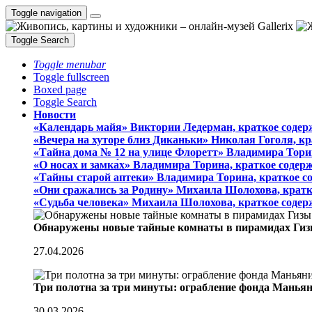
Toggle navigation
Toggle Search
Toggle menubar
Toggle fullscreen
Boxed page
Toggle Search
Новости
«Календарь майя» Виктории Ледерман, краткое содер
«Вечера на хуторе близ Диканьки» Николая Гоголя, к
«Тайна дома № 12 на улице Флоретт» Владимира Тори
«О носах и замка́х» Владимира Торина, краткое содер
«Тайны старой аптеки» Владимира Торина, краткое с
«Они сражались за Родину» Михаила Шолохова, кратк
«Судьба человека» Михаила Шолохова, краткое содер
Обнаружены новые тайные комнаты в пирамидах Гиз
27.04.2026
Три полотна за три минуты: ограбление фонда Манья
30.03.2026