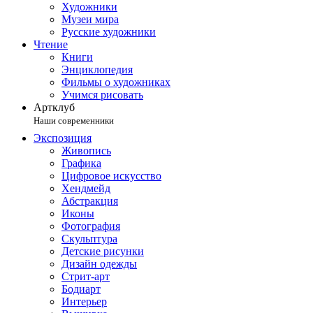
Художники
Музеи мира
Русские художники
Чтение
Книги
Энциклопедия
Фильмы о художниках
Учимся рисовать
Артклуб
Наши современники
Экспозиция
Живопись
Графика
Цифровое искусство
Хендмейд
Абстракция
Иконы
Фотография
Скульптура
Детские рисунки
Дизайн одежды
Стрит-арт
Бодиарт
Интерьер