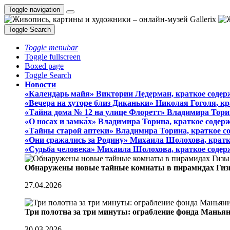
Toggle navigation
Toggle Search
Toggle menubar
Toggle fullscreen
Boxed page
Toggle Search
Новости
«Календарь майя» Виктории Ледерман, краткое содер
«Вечера на хуторе близ Диканьки» Николая Гоголя, к
«Тайна дома № 12 на улице Флоретт» Владимира Тори
«О носах и замка́х» Владимира Торина, краткое содер
«Тайны старой аптеки» Владимира Торина, краткое с
«Они сражались за Родину» Михаила Шолохова, кратк
«Судьба человека» Михаила Шолохова, краткое содер
Обнаружены новые тайные комнаты в пирамидах Гиз
27.04.2026
Три полотна за три минуты: ограбление фонда Манья
30.03.2026