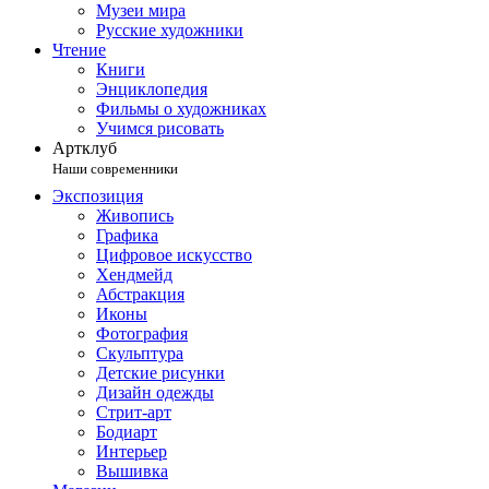
Музеи мира
Русские художники
Чтение
Книги
Энциклопедия
Фильмы о художниках
Учимся рисовать
Артклуб
Наши современники
Экспозиция
Живопись
Графика
Цифровое искусство
Хендмейд
Абстракция
Иконы
Фотография
Скульптура
Детские рисунки
Дизайн одежды
Стрит-арт
Бодиарт
Интерьер
Вышивка