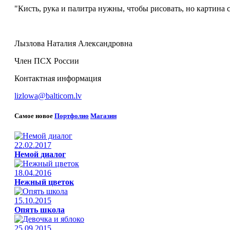
"Кисть, рука и палитра нужны, чтобы рисовать, но картина 
(Жан Шар
Лызлова Наталия Александровна
Член ПСХ России
Контактная информация
lizlowa@balticom.lv
Самое новое
Портфолио
Магазин
22.02.2017
Немой диалог
18.04.2016
Нежный цветок
15.10.2015
Опять школа
25.09.2015