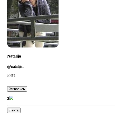
Natalija
@natalijal
Рига
Живопись
2
Лента