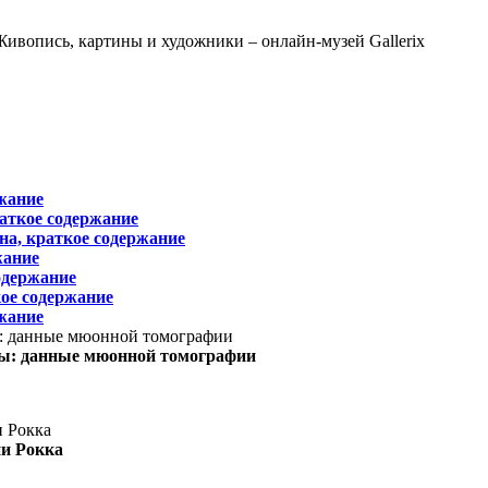
жание
раткое содержание
на, краткое содержание
жание
одержание
ое содержание
жание
ы: данные мюонной томографии
ни Рокка