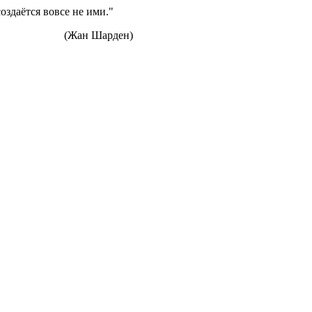
создаётся вовсе не ими."
ден)