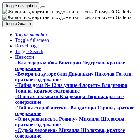
Toggle navigation
Toggle Search
Toggle menubar
Toggle fullscreen
Boxed page
Toggle Search
Новости
«Календарь майя» Виктории Ледерман, краткое
содержание
«Вечера на хуторе близ Диканьки» Николая Гоголя,
краткое содержание
«Тайна дома № 12 на улице Флоретт» Владимира
Торина, краткое содержание
«О носах и замка́х» Владимира Торина, краткое
содержание
«Тайны старой аптеки» Владимира Торина, краткое
содержание
«Они сражались за Родину» Михаила Шолохова,
краткое содержание
«Судьба человека» Михаила Шолохова, краткое
содержание