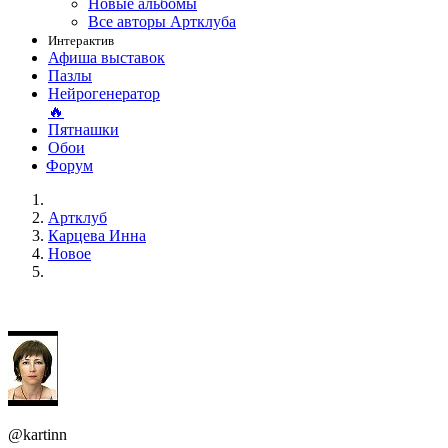
Новые альбомы
Все авторы Артклуба
Интерактив
Афиша выставок
Пазлы
Нейрогенератор
🔥
Пятнашки
Обои
Форум
Артклуб
Карцева Инна
Новое
@kartinn