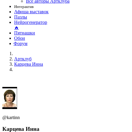
Все авторы Артклуба
Интерактив
Афиша выставок
Пазлы
Нейрогенератор
🔥
Пятнашки
Обои
Форум
Артклуб
Карцева Инна
@kartinn
Карцева Инна