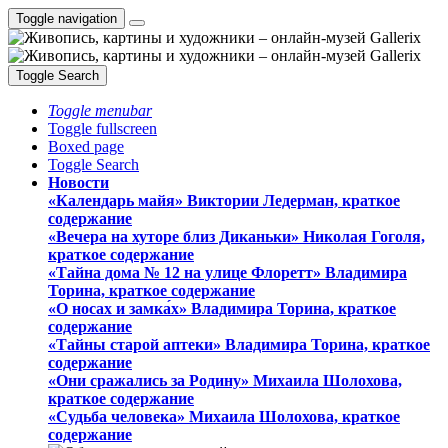
Toggle navigation
Toggle Search
Toggle menubar
Toggle fullscreen
Boxed page
Toggle Search
Новости
«Календарь майя» Виктории Ледерман, краткое
содержание
«Вечера на хуторе близ Диканьки» Николая Гоголя,
краткое содержание
«Тайна дома № 12 на улице Флоретт» Владимира
Торина, краткое содержание
«О носах и замка́х» Владимира Торина, краткое
содержание
«Тайны старой аптеки» Владимира Торина, краткое
содержание
«Они сражались за Родину» Михаила Шолохова,
краткое содержание
«Судьба человека» Михаила Шолохова, краткое
содержание