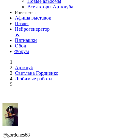
Новые альбомы
Все авторы Артклуба
Интерактив
Афиша выставок
Пазлы
Нейрогенератор
🔥
Пятнашки
Обои
Форум
Артклуб
Светлана Гордиенко
Любимые работы
@gordenes68