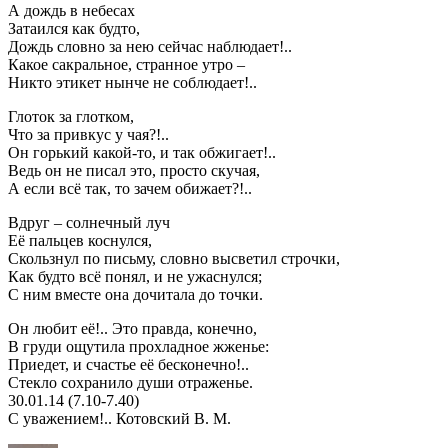
А дождь в небесах
Затаился как будто,
Дождь словно за нею сейчас наблюдает!..
Какое сакральное, странное утро –
Никто этикет нынче не соблюдает!..
Глоток за глотком,
Что за привкус у чая?!..
Он горький какой-то, и так обжигает!..
Ведь он не писал это, просто скучая,
А если всё так, то зачем обижает?!..
Вдруг – солнечный луч
Её пальцев коснулся,
Скользнул по письму, словно высветил строчки,
Как будто всё понял, и не ужаснулся;
С ним вместе она дочитала до точки.
Он любит её!.. Это правда, конечно,
В груди ощутила прохладное жженье:
Приедет, и счастье её бесконечно!..
Стекло сохранило души отраженье.
30.01.14 (7.10-7.40)
С уважением!.. Котовский В. М.