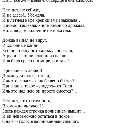
Но… всё же – взяла его; сердце вмиг сжалось.
Нет, нет, не сейчас,
И не здесь!.. Убежала,
И в летнем кафе крепкий чай заказала…
Письмо извлекла; кисть немного дрожала,
Но… людям волнение не показала.
Дождь выпал не вдруг,
И холодные капли
Его по стеклу потихоньку сползали,
А руки её стали словно из пакли,
И всё посерело и в мире, и в зале!..
Признанье в любви!..
Дождь усилился, что ли,
Иль это сердечко так бешено бьётся?!..
Признанье такое «увидеть» от Толи,
Иль это над нею он просто смеётся?!..
Нет, нет, что за глупость,
Возможно ль такое?!..
Здесь каждая строчка волнением дышит!..
И ей невозможно остаться в покое –
Она его голос взволнованный слышит.