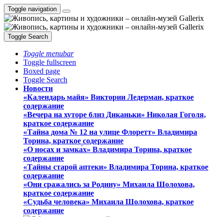
Toggle navigation
Toggle Search
Toggle menubar
Toggle fullscreen
Boxed page
Toggle Search
Новости
«Календарь майя» Виктории Ледерман, краткое
содержание
«Вечера на хуторе близ Диканьки» Николая Гоголя,
краткое содержание
«Тайна дома № 12 на улице Флоретт» Владимира
Торина, краткое содержание
«О носах и замка́х» Владимира Торина, краткое
содержание
«Тайны старой аптеки» Владимира Торина, краткое
содержание
«Они сражались за Родину» Михаила Шолохова,
краткое содержание
«Судьба человека» Михаила Шолохова, краткое
содержание