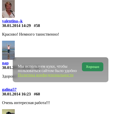
valentina--k
30.01.2014 14:29
#58
Красиво! Немного таинственно!
nap
Мы используем куки, чтобы
Хорошо
30.01.2014 16:16
#59
пользоваться сайтом было удобно
Политика конфиденциальности
Здорово!
galina57
30.01.2014 16:23
#60
Очень интересная работа!!!