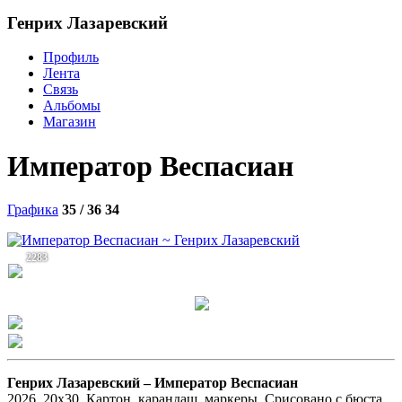
Генрих Лазаревский
Профиль
Лента
Связь
Альбомы
Магазин
Император Веспасиан
Графика
35 / 36
34
2283
Генрих Лазаревский –
Император Веспасиан
2026. 20х30. Картон, карандаш, маркеры. Срисовано с бюста