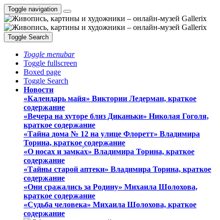
Toggle navigation
Toggle Search
Toggle menubar
Toggle fullscreen
Boxed page
Toggle Search
Новости
«Календарь майя» Виктории Ледерман, краткое
содержание
«Вечера на хуторе близ Диканьки» Николая Гоголя,
краткое содержание
«Тайна дома № 12 на улице Флоретт» Владимира
Торина, краткое содержание
«О носах и замка́х» Владимира Торина, краткое
содержание
«Тайны старой аптеки» Владимира Торина, краткое
содержание
«Они сражались за Родину» Михаила Шолохова,
краткое содержание
«Судьба человека» Михаила Шолохова, краткое
содержание