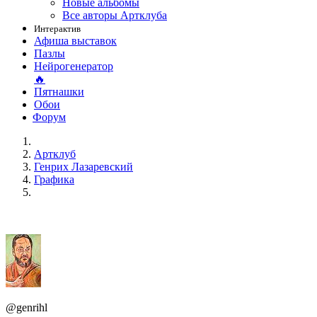
Новые альбомы
Все авторы Артклуба
Интерактив
Афиша выставок
Пазлы
Нейрогенератор
🔥
Пятнашки
Обои
Форум
Артклуб
Генрих Лазаревский
Графика
@genrihl