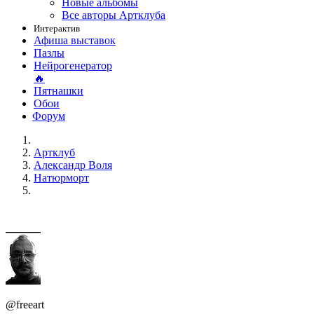
Новые альбомы
Все авторы Артклуба
Интерактив
Афиша выставок
Пазлы
Нейрогенератор
🔥
Пятнашки
Обои
Форум
Артклуб
Александр Воля
Натюрморт
@freeart