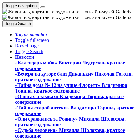
Toggle navigation
Toggle Search
Toggle menubar
Toggle fullscreen
Boxed page
Toggle Search
Новости
«Календарь майя» Виктории Ледерман, краткое
содержание
«Вечера на хуторе близ Диканьки» Николая Гоголя,
краткое содержание
«Тайна дома № 12 на улице Флоретт» Владимира
Торина, краткое содержание
«О носах и замка́х» Владимира Торина, краткое
содержание
«Тайны старой аптеки» Владимира Торина, краткое
содержание
«Они сражались за Родину» Михаила Шолохова,
краткое содержание
«Судьба человека» Михаила Шолохова, краткое
содержание