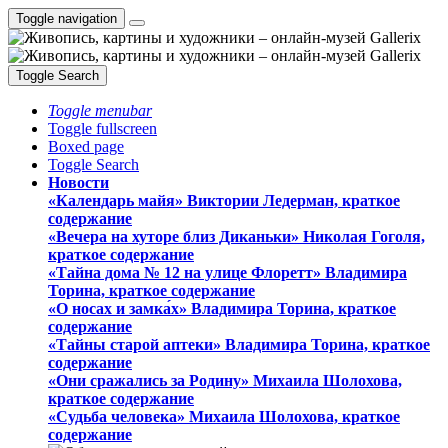
Toggle navigation
Toggle Search
Toggle menubar
Toggle fullscreen
Boxed page
Toggle Search
Новости
«Календарь майя» Виктории Ледерман, краткое
содержание
«Вечера на хуторе близ Диканьки» Николая Гоголя,
краткое содержание
«Тайна дома № 12 на улице Флоретт» Владимира
Торина, краткое содержание
«О носах и замка́х» Владимира Торина, краткое
содержание
«Тайны старой аптеки» Владимира Торина, краткое
содержание
«Они сражались за Родину» Михаила Шолохова,
краткое содержание
«Судьба человека» Михаила Шолохова, краткое
содержание