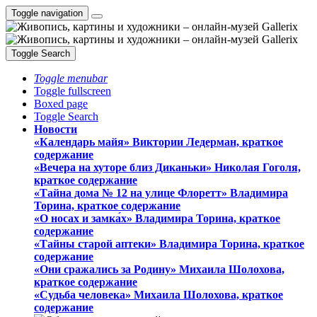
Toggle navigation
Toggle Search
Toggle menubar
Toggle fullscreen
Boxed page
Toggle Search
Новости
«Календарь майя» Виктории Ледерман, краткое
содержание
«Вечера на хуторе близ Диканьки» Николая Гоголя,
краткое содержание
«Тайна дома № 12 на улице Флоретт» Владимира
Торина, краткое содержание
«О носах и замка́х» Владимира Торина, краткое
содержание
«Тайны старой аптеки» Владимира Торина, краткое
содержание
«Они сражались за Родину» Михаила Шолохова,
краткое содержание
«Судьба человека» Михаила Шолохова, краткое
содержание