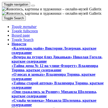
Toggle navigation
Toggle Search
Toggle menubar
Toggle fullscreen
Boxed page
Toggle Search
Новости
«Календарь майя» Виктории Ледерман, краткое
содержание
«Вечера на хуторе близ Диканьки» Николая Гоголя,
краткое содержание
«Тайна дома № 12 на улице Флоретт» Владимира
Торина, краткое содержание
«О носах и замка́х» Владимира Торина, краткое
содержание
«Тайны старой аптеки» Владимира Торина, краткое
содержание
«Они сражались за Родину» Михаила Шолохова,
краткое содержание
«Судьба человека» Михаила Шолохова, краткое
содержание