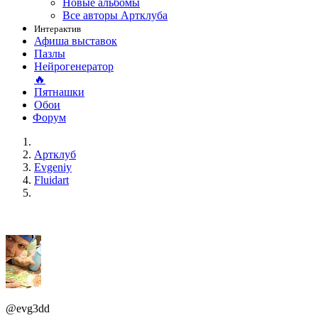
Новые альбомы
Все авторы Артклуба
Интерактив
Афиша выставок
Пазлы
Нейрогенератор
🔥
Пятнашки
Обои
Форум
Артклуб
Evgeniy
Fluidart
@evg3dd