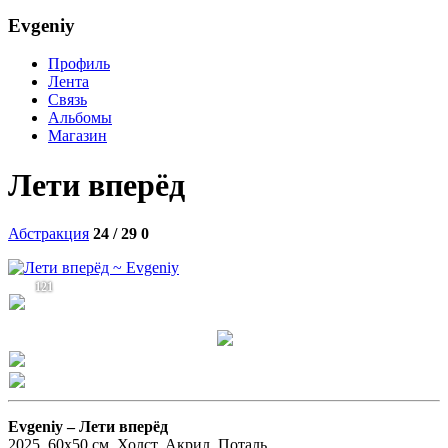
Evgeniy
Профиль
Лента
Связь
Альбомы
Магазин
Лети вперёд
Абстракция
24 / 29
0
121
Evgeniy –
Лети вперёд
2025. 60x50 см. Холст. Акрил. Поталь.