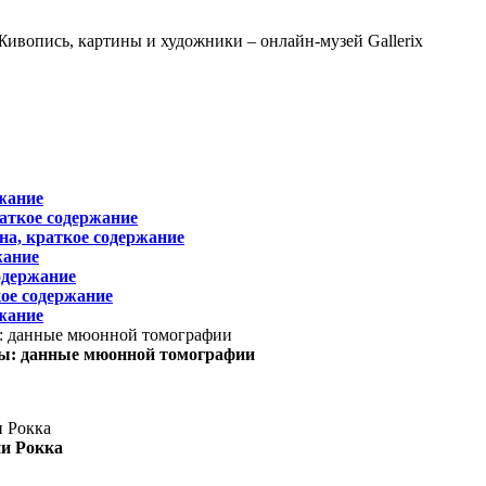
жание
раткое содержание
на, краткое содержание
жание
одержание
ое содержание
жание
ы: данные мюонной томографии
ни Рокка