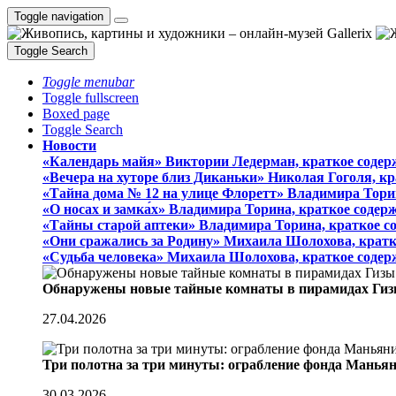
Toggle navigation
Toggle Search
Toggle menubar
Toggle fullscreen
Boxed page
Toggle Search
Новости
«Календарь майя» Виктории Ледерман, краткое содер
«Вечера на хуторе близ Диканьки» Николая Гоголя, к
«Тайна дома № 12 на улице Флоретт» Владимира Тори
«О носах и замка́х» Владимира Торина, краткое содер
«Тайны старой аптеки» Владимира Торина, краткое с
«Они сражались за Родину» Михаила Шолохова, кратк
«Судьба человека» Михаила Шолохова, краткое содер
Обнаружены новые тайные комнаты в пирамидах Гиз
27.04.2026
Три полотна за три минуты: ограбление фонда Манья
30.03.2026