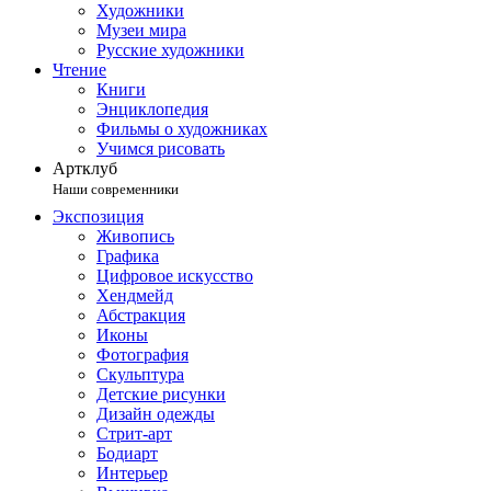
Художники
Музеи мира
Русские художники
Чтение
Книги
Энциклопедия
Фильмы о художниках
Учимся рисовать
Артклуб
Наши современники
Экспозиция
Живопись
Графика
Цифровое искусство
Хендмейд
Абстракция
Иконы
Фотография
Скульптура
Детские рисунки
Дизайн одежды
Стрит-арт
Бодиарт
Интерьер