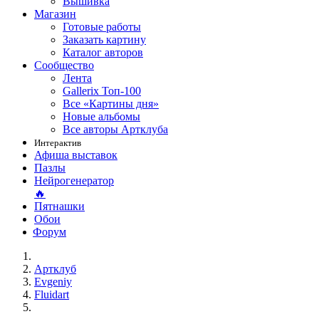
Вышивка
Магазин
Готовые работы
Заказать картину
Каталог авторов
Сообщество
Лента
Gallerix Топ-100
Все «Картины дня»
Новые альбомы
Все авторы Артклуба
Интерактив
Афиша выставок
Пазлы
Нейрогенератор
🔥
Пятнашки
Обои
Форум
Артклуб
Evgeniy
Fluidart