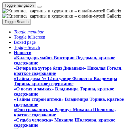
Toggle navigation
Toggle Search
Toggle menubar
Toggle fullscreen
Boxed page
Toggle Search
Новости
«Календарь майя» Виктории Ледерман, краткое
содержание
«Вечера на хуторе близ Диканьки» Николая Гоголя,
краткое содержание
«Тайна дома № 12 на улице Флоретт» Владимира
Торина, краткое содержание
«О носах и замка́х» Владимира Торина, краткое
содержание
«Тайны старой аптеки» Владимира Торина, краткое
содержание
«Они сражались за Родину» Михаила Шолохова,
краткое содержание
«Судьба человека» Михаила Шолохова, краткое
содержание