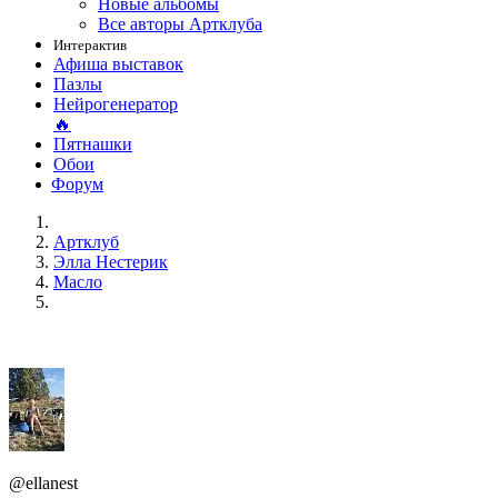
Новые альбомы
Все авторы Артклуба
Интерактив
Афиша выставок
Пазлы
Нейрогенератор
🔥
Пятнашки
Обои
Форум
Артклуб
Элла Нестерик
Масло
@ellanest