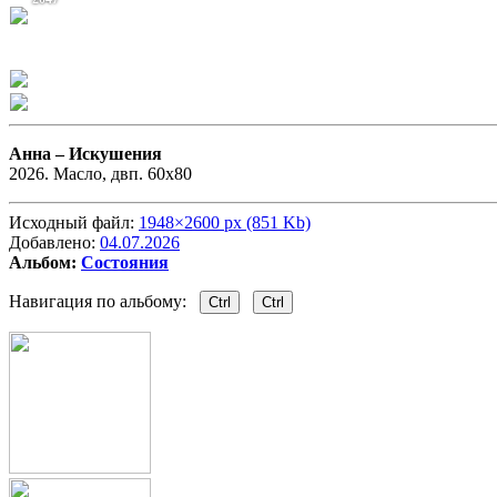
Анна –
Искушения
2026. Масло, двп. 60x80
Исходный файл:
1948×2600 px (851 Kb)
Добавлено:
04.07.2026
Альбом:
Состояния
Навигация по альбому:
Ctrl
Ctrl