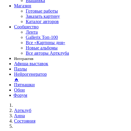
Вышивка
Магазин
Готовые работы
Заказать картину
Каталог авторов
Сообщество
Лента
Gallerix Топ-100
Все «Картины дня»
Новые альбомы
Все авторы Артклуба
Интерактив
Афиша выставок
Пазлы
Нейрогенератор
🔥
Пятнашки
Обои
Форум
Артклуб
Анна
Состояния