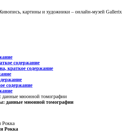
жание
раткое содержание
на, краткое содержание
жание
одержание
ое содержание
жание
ы: данные мюонной томографии
ни Рокка