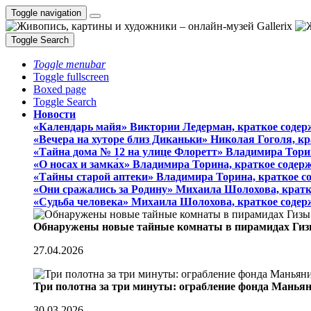
Toggle navigation
Toggle Search
Toggle menubar
Toggle fullscreen
Boxed page
Toggle Search
Новости
«Календарь майя» Виктории Ледерман, краткое содер
«Вечера на хуторе близ Диканьки» Николая Гоголя, к
«Тайна дома № 12 на улице Флоретт» Владимира Тори
«О носах и замка́х» Владимира Торина, краткое содер
«Тайны старой аптеки» Владимира Торина, краткое с
«Они сражались за Родину» Михаила Шолохова, кратк
«Судьба человека» Михаила Шолохова, краткое содер
Обнаружены новые тайные комнаты в пирамидах Гиз
27.04.2026
Три полотна за три минуты: ограбление фонда Манья
30.03.2026