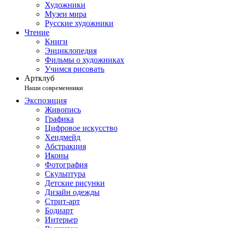
Художники
Музеи мира
Русские художники
Чтение
Книги
Энциклопедия
Фильмы о художниках
Учимся рисовать
Артклуб
Наши современники
Экспозиция
Живопись
Графика
Цифровое искусство
Хендмейд
Абстракция
Иконы
Фотография
Скульптура
Детские рисунки
Дизайн одежды
Стрит-арт
Бодиарт
Интерьер