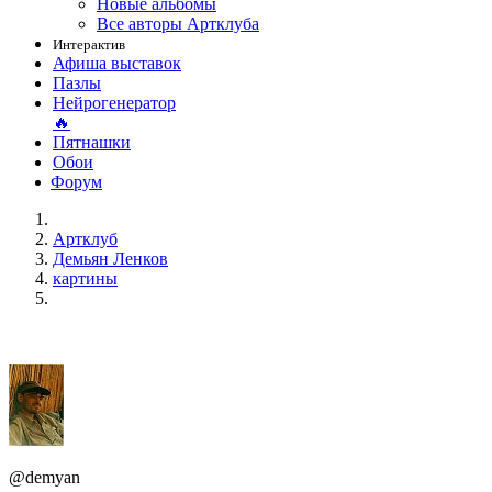
Новые альбомы
Все авторы Артклуба
Интерактив
Афиша выставок
Пазлы
Нейрогенератор
🔥
Пятнашки
Обои
Форум
Артклуб
Демьян Ленков
картины
@demyan