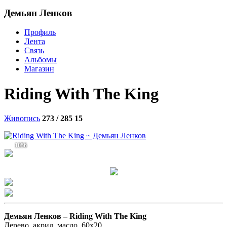
Демьян Ленков
Профиль
Лента
Связь
Альбомы
Магазин
Riding With The King
Живопись
273 / 285
15
1056
Демьян Ленков –
Riding With The King
Дерево, акрил, масло, 60х20.