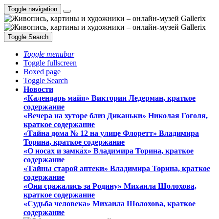
Toggle navigation
Toggle Search
Toggle menubar
Toggle fullscreen
Boxed page
Toggle Search
Новости
«Календарь майя» Виктории Ледерман, краткое
содержание
«Вечера на хуторе близ Диканьки» Николая Гоголя,
краткое содержание
«Тайна дома № 12 на улице Флоретт» Владимира
Торина, краткое содержание
«О носах и замка́х» Владимира Торина, краткое
содержание
«Тайны старой аптеки» Владимира Торина, краткое
содержание
«Они сражались за Родину» Михаила Шолохова,
краткое содержание
«Судьба человека» Михаила Шолохова, краткое
содержание