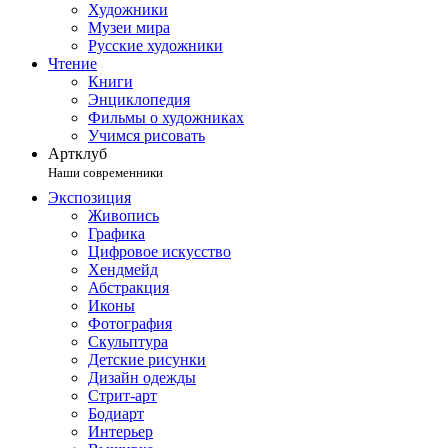
Художники
Музеи мира
Русские художники
Чтение
Книги
Энциклопедия
Фильмы о художниках
Учимся рисовать
Артклуб
Наши современники
Экспозиция
Живопись
Графика
Цифровое искусство
Хендмейд
Абстракция
Иконы
Фотография
Скульптура
Детские рисунки
Дизайн одежды
Стрит-арт
Бодиарт
Интерьер