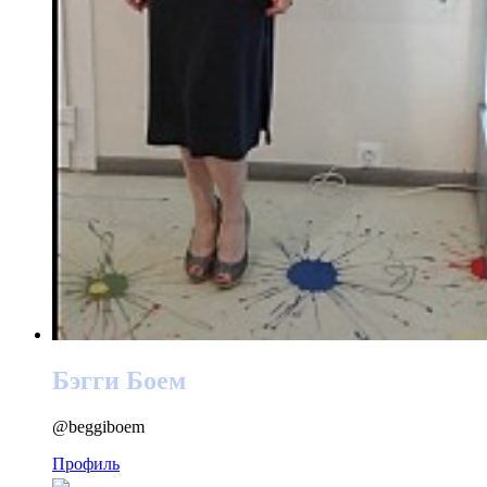
Бэгги Боем
@beggiboem
Профиль