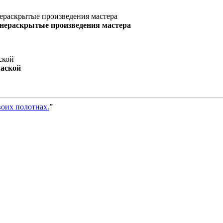
 нераскрытые произведения мастера
маской
воих полотнах.
”