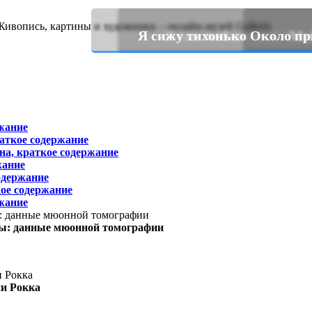
Я сижу тихонько Около при
Я так люблю свой Лени
Мой
жание
раткое содержание
на, краткое содержание
жание
одержание
ое содержание
жание
ы: данные мюонной томографии
ни Рокка