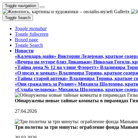
Toggle navigation
Toggle Search
Toggle menubar
Toggle fullscreen
Boxed page
Toggle Search
Новости
«Календарь майя» Виктории Ледерман, краткое содер
«Вечера на хуторе близ Диканьки» Николая Гоголя, к
«Тайна дома № 12 на улице Флоретт» Владимира Тори
«О носах и замка́х» Владимира Торина, краткое содер
«Тайны старой аптеки» Владимира Торина, краткое с
«Они сражались за Родину» Михаила Шолохова, кратк
«Судьба человека» Михаила Шолохова, краткое содер
Обнаружены новые тайные комнаты в пирамидах Гиз
27.04.2026
Три полотна за три минуты: ограбление фонда Манья
30.03.2026