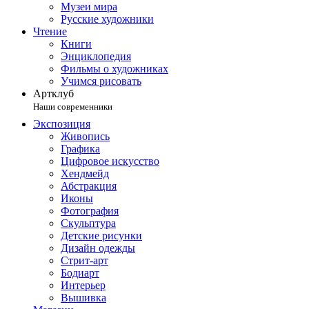
Музеи мира
Русские художники
Чтение
Книги
Энциклопедия
Фильмы о художниках
Учимся рисовать
Артклуб
Наши современники
Экспозиция
Живопись
Графика
Цифровое искусство
Хендмейд
Абстракция
Иконы
Фотография
Скульптура
Детские рисунки
Дизайн одежды
Стрит-арт
Бодиарт
Интерьер
Вышивка