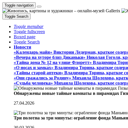
Toggle navigation
Toggle Search
Toggle menubar
Toggle fullscreen
Boxed page
Toggle Search
Новости
«Календарь майя» Виктории Ледерман, краткое содер
«Вечера на хуторе близ Диканьки» Николая Гоголя, к
«Тайна дома № 12 на улице Флоретт» Владимира Тори
«О носах и замка́х» Владимира Торина, краткое содер
«Тайны старой аптеки» Владимира Торина, краткое с
«Они сражались за Родину» Михаила Шолохова, кратк
«Судьба человека» Михаила Шолохова, краткое содер
Обнаружены новые тайные комнаты в пирамидах Гиз
27.04.2026
Три полотна за три минуты: ограбление фонда Манья
30.03.2026