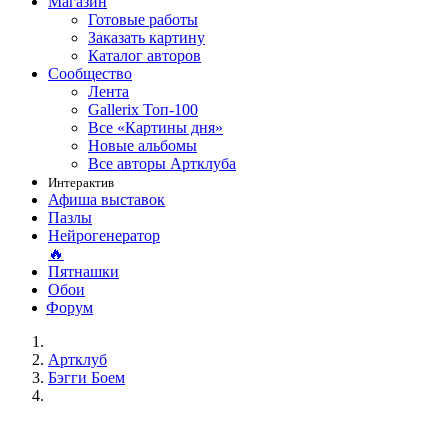
Магазин
Готовые работы
Заказать картину
Каталог авторов
Сообщество
Лента
Gallerix Топ-100
Все «Картины дня»
Новые альбомы
Все авторы Артклуба
Интерактив
Афиша выставок
Пазлы
Нейрогенератор
🔥
Пятнашки
Обои
Форум
Артклуб
Бэгги Боем