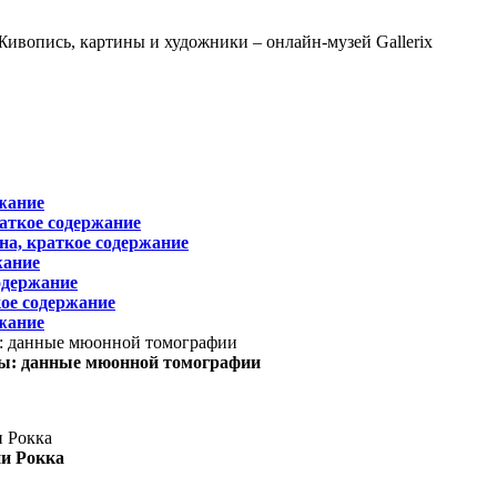
жание
раткое содержание
на, краткое содержание
жание
одержание
ое содержание
жание
ы: данные мюонной томографии
ни Рокка