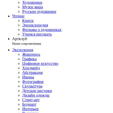
Художники
Музеи мира
Русские художники
Чтение
Книги
Энциклопедия
Фильмы о художниках
Учимся рисовать
Артклуб
Наши современники
Экспозиция
Живопись
Графика
Цифровое искусство
Хендмейд
Абстракция
Иконы
Фотография
Скульптура
Детские рисунки
Дизайн одежды
Стрит-арт
Бодиарт
Интерьер