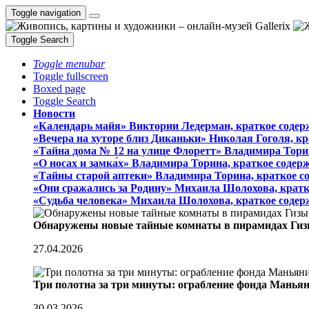
Toggle navigation
Toggle Search
Toggle menubar
Toggle fullscreen
Boxed page
Toggle Search
Новости
«Календарь майя» Виктории Ледерман, краткое содер
«Вечера на хуторе близ Диканьки» Николая Гоголя, к
«Тайна дома № 12 на улице Флоретт» Владимира Тори
«О носах и замка́х» Владимира Торина, краткое содер
«Тайны старой аптеки» Владимира Торина, краткое с
«Они сражались за Родину» Михаила Шолохова, кратк
«Судьба человека» Михаила Шолохова, краткое содер
Обнаружены новые тайные комнаты в пирамидах Гиз
27.04.2026
Три полотна за три минуты: ограбление фонда Манья
30.03.2026