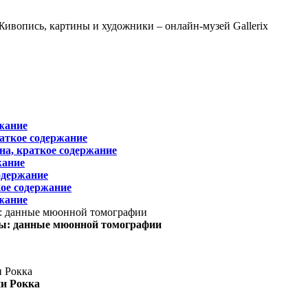
жание
раткое содержание
на, краткое содержание
жание
одержание
ое содержание
жание
ы: данные мюонной томографии
ни Рокка