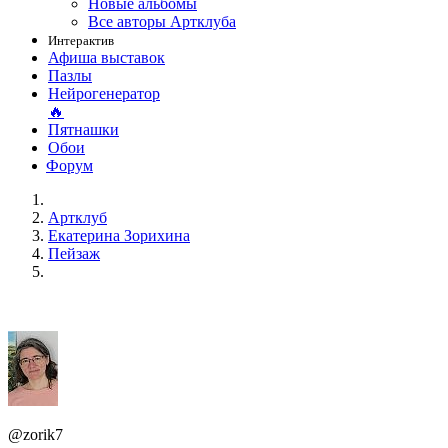
Новые альбомы
Все авторы Артклуба
Интерактив
Афиша выставок
Пазлы
Нейрогенератор
🔥
Пятнашки
Обои
Форум
Артклуб
Екатерина Зорихина
Пейзаж
@zorik7