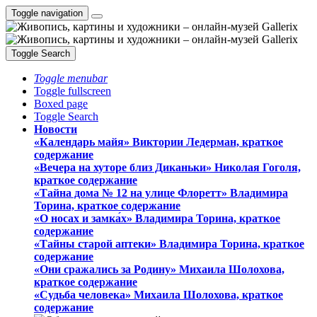
Toggle navigation
Toggle Search
Toggle menubar
Toggle fullscreen
Boxed page
Toggle Search
Новости
«Календарь майя» Виктории Ледерман, краткое
содержание
«Вечера на хуторе близ Диканьки» Николая Гоголя,
краткое содержание
«Тайна дома № 12 на улице Флоретт» Владимира
Торина, краткое содержание
«О носах и замка́х» Владимира Торина, краткое
содержание
«Тайны старой аптеки» Владимира Торина, краткое
содержание
«Они сражались за Родину» Михаила Шолохова,
краткое содержание
«Судьба человека» Михаила Шолохова, краткое
содержание