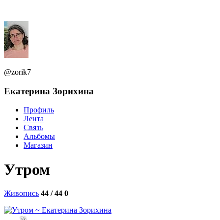
@zorik7
Екатерина Зорихина
Профиль
Лента
Связь
Альбомы
Магазин
Утром
Живопись
44 / 44
0
76