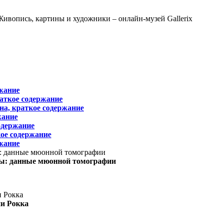
жание
раткое содержание
на, краткое содержание
жание
одержание
ое содержание
жание
ы: данные мюонной томографии
ни Рокка