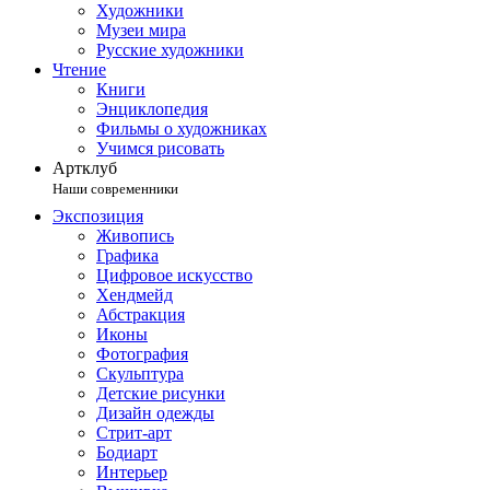
Художники
Музеи мира
Русские художники
Чтение
Книги
Энциклопедия
Фильмы о художниках
Учимся рисовать
Артклуб
Наши современники
Экспозиция
Живопись
Графика
Цифровое искусство
Хендмейд
Абстракция
Иконы
Фотография
Скульптура
Детские рисунки
Дизайн одежды
Стрит-арт
Бодиарт
Интерьер