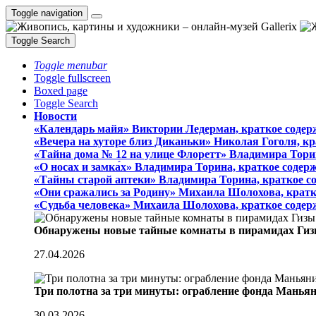
Toggle navigation
Toggle Search
Toggle menubar
Toggle fullscreen
Boxed page
Toggle Search
Новости
«Календарь майя» Виктории Ледерман, краткое содер
«Вечера на хуторе близ Диканьки» Николая Гоголя, к
«Тайна дома № 12 на улице Флоретт» Владимира Тори
«О носах и замка́х» Владимира Торина, краткое содер
«Тайны старой аптеки» Владимира Торина, краткое с
«Они сражались за Родину» Михаила Шолохова, кратк
«Судьба человека» Михаила Шолохова, краткое содер
Обнаружены новые тайные комнаты в пирамидах Гиз
27.04.2026
Три полотна за три минуты: ограбление фонда Манья
30.03.2026