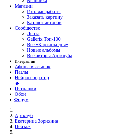
Вышивка
Магазин
Готовые работы
Заказать картину
Каталог авторов
Сообщество
Лента
Gallerix Топ-100
Все «Картины дня»
Новые альбомы
Все авторы Артклуба
Интерактив
Афиша выставок
Пазлы
Нейрогенератор
🔥
Пятнашки
Обои
Форум
Артклуб
Екатерина Зорихина
Пейзаж