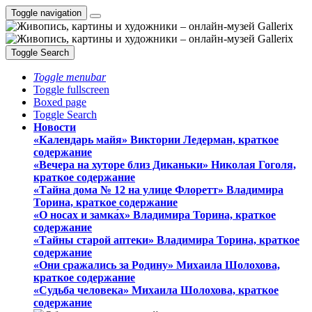
Toggle navigation
Toggle Search
Toggle menubar
Toggle fullscreen
Boxed page
Toggle Search
Новости
«Календарь майя» Виктории Ледерман, краткое
содержание
«Вечера на хуторе близ Диканьки» Николая Гоголя,
краткое содержание
«Тайна дома № 12 на улице Флоретт» Владимира
Торина, краткое содержание
«О носах и замка́х» Владимира Торина, краткое
содержание
«Тайны старой аптеки» Владимира Торина, краткое
содержание
«Они сражались за Родину» Михаила Шолохова,
краткое содержание
«Судьба человека» Михаила Шолохова, краткое
содержание