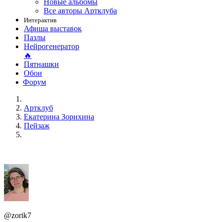
Новые альбомы
Все авторы Артклуба
Интерактив
Афиша выставок
Пазлы
Нейрогенератор
🔥
Пятнашки
Обои
Форум
Артклуб
Екатерина Зорихина
Пейзаж
@zorik7