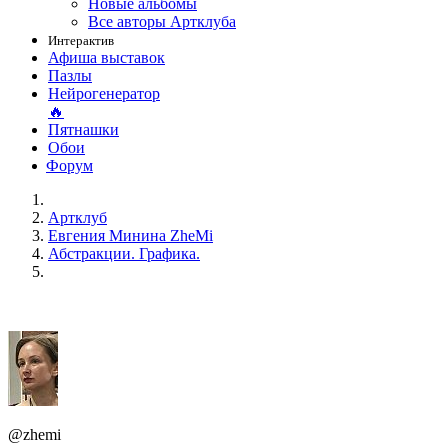
Новые альбомы
Все авторы Артклуба
Интерактив
Афиша выставок
Пазлы
Нейрогенератор
🔥
Пятнашки
Обои
Форум
Артклуб
Евгения Минина ZheMi
Абстракции. Графика.
@zhemi