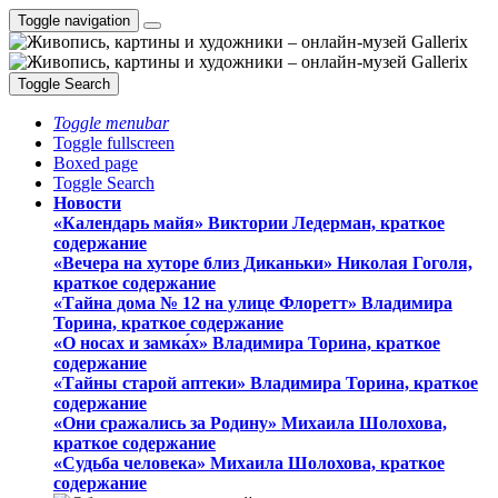
Toggle navigation
Toggle Search
Toggle menubar
Toggle fullscreen
Boxed page
Toggle Search
Новости
«Календарь майя» Виктории Ледерман, краткое
содержание
«Вечера на хуторе близ Диканьки» Николая Гоголя,
краткое содержание
«Тайна дома № 12 на улице Флоретт» Владимира
Торина, краткое содержание
«О носах и замка́х» Владимира Торина, краткое
содержание
«Тайны старой аптеки» Владимира Торина, краткое
содержание
«Они сражались за Родину» Михаила Шолохова,
краткое содержание
«Судьба человека» Михаила Шолохова, краткое
содержание