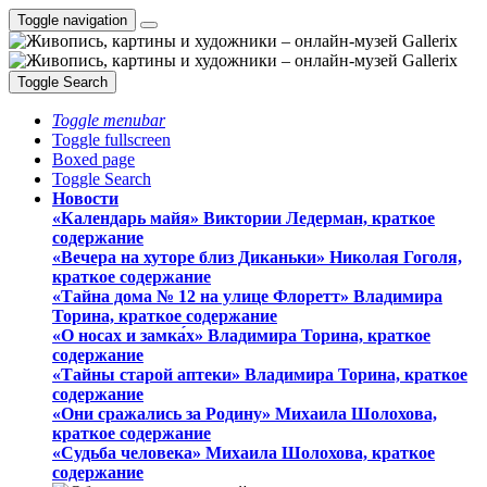
Toggle navigation
Toggle Search
Toggle menubar
Toggle fullscreen
Boxed page
Toggle Search
Новости
«Календарь майя» Виктории Ледерман, краткое
содержание
«Вечера на хуторе близ Диканьки» Николая Гоголя,
краткое содержание
«Тайна дома № 12 на улице Флоретт» Владимира
Торина, краткое содержание
«О носах и замка́х» Владимира Торина, краткое
содержание
«Тайны старой аптеки» Владимира Торина, краткое
содержание
«Они сражались за Родину» Михаила Шолохова,
краткое содержание
«Судьба человека» Михаила Шолохова, краткое
содержание