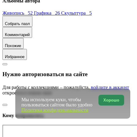
Альбомы автора
Живопись 52
Графика 26
Скульптура 5
Собрать пазл
Комментарий
Похожие
Избранное
Нужно авторизоваться на сайте
Для работы с коллекциями – пожалуйста,
войдите в аккаунт
откроется в новом окне
Мы используем куки, чтобы
Хорошо
пользоваться сайтом было удобно
Политика конфиденциальности
Кому понравилось