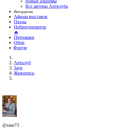
Новые альбомы
Все авторы Артклуба
Интерактив
Афиша выставок
Пазлы
Нейрогенератор
🔥
Пятнашки
Обои
Форум
Артклуб
Заур
Живопись
@zaur73