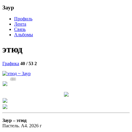
Заур
Профиль
Лента
Связь
Альбомы
этюд
Графика
40 / 53
2
484
Заур –
этюд
Пастель. А4. 2026 г