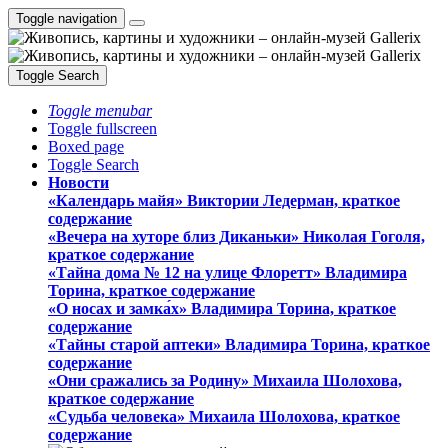
Toggle navigation
Toggle Search
Toggle menubar
Toggle fullscreen
Boxed page
Toggle Search
Новости
«Календарь майя» Виктории Ледерман, краткое
содержание
«Вечера на хуторе близ Диканьки» Николая Гоголя,
краткое содержание
«Тайна дома № 12 на улице Флоретт» Владимира
Торина, краткое содержание
«О носах и замка́х» Владимира Торина, краткое
содержание
«Тайны старой аптеки» Владимира Торина, краткое
содержание
«Они сражались за Родину» Михаила Шолохова,
краткое содержание
«Судьба человека» Михаила Шолохова, краткое
содержание