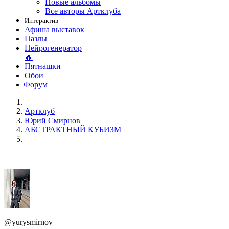
Новые альбомы
Все авторы Артклуба
Интерактив
Афиша выставок
Пазлы
Нейрогенератор
🔥
Пятнашки
Обои
Форум
Артклуб
Юрий Смирнов
АБСТРАКТНЫЙ КУБИЗМ
@yurysmirnov