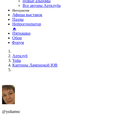
Новые альбомы
Все авторы Артклуба
Интерактив
Афиша выставок
Пазлы
Нейрогенератор
🔥
Пятнашки
Обои
Форум
Артклуб
Yulia
Картины Лампицкой ЮВ
@yuliamsc