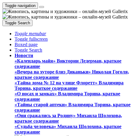
Toggle navigation
Toggle Search
Toggle menubar
Toggle fullscreen
Boxed page
Toggle Search
Новости
«Календарь майя» Виктории Ледерман, краткое
содержание
«Вечера на хуторе близ Диканьки» Николая Гоголя,
краткое содержание
«Тайна дома № 12 на улице Флоретт» Владимира
Торина, краткое содержание
«О носах и замка́х» Владимира Торина, краткое
содержание
«Тайны старой аптеки» Владимира Торина, краткое
содержание
«Они сражались за Родину» Михаила Шолохова,
краткое содержание
«Судьба человека» Михаила Шолохова, краткое
содержание