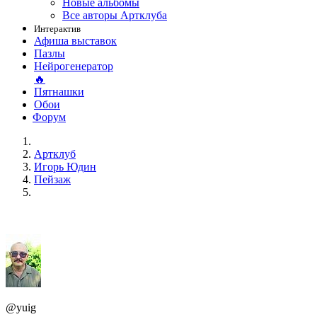
Новые альбомы
Все авторы Артклуба
Интерактив
Афиша выставок
Пазлы
Нейрогенератор
🔥
Пятнашки
Обои
Форум
Артклуб
Игорь Юдин
Пейзаж
@yuig