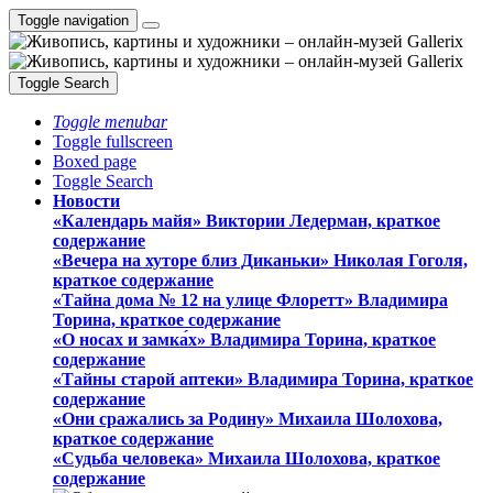
Toggle navigation
Toggle Search
Toggle menubar
Toggle fullscreen
Boxed page
Toggle Search
Новости
«Календарь майя» Виктории Ледерман, краткое
содержание
«Вечера на хуторе близ Диканьки» Николая Гоголя,
краткое содержание
«Тайна дома № 12 на улице Флоретт» Владимира
Торина, краткое содержание
«О носах и замка́х» Владимира Торина, краткое
содержание
«Тайны старой аптеки» Владимира Торина, краткое
содержание
«Они сражались за Родину» Михаила Шолохова,
краткое содержание
«Судьба человека» Михаила Шолохова, краткое
содержание