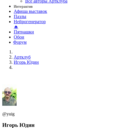
Все авторы Артклуба
Интерактив
Афиша выставок
Пазлы
Нейрогенератор
🔥
Пятнашки
Обои
Форум
Артклуб
Игорь Юдин
@yuig
Игорь Юдин