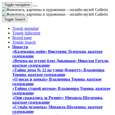
Toggle navigation
Toggle Search
Toggle menubar
Toggle fullscreen
Boxed page
Toggle Search
Новости
«Календарь майя» Виктории Ледерман, краткое
содержание
«Вечера на хуторе близ Диканьки» Николая Гоголя,
краткое содержание
«Тайна дома № 12 на улице Флоретт» Владимира
Торина, краткое содержание
«О носах и замка́х» Владимира Торина, краткое
содержание
«Тайны старой аптеки» Владимира Торина, краткое
содержание
«Они сражались за Родину» Михаила Шолохова,
краткое содержание
«Судьба человека» Михаила Шолохова, краткое
содержание