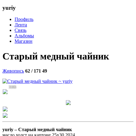
yuriy
Профиль
Лента
Связь
Альбомы
Магазин
Старый медный чайник
Живопись
62 / 171
49
3106
yuriy –
Старый медный чайник
масло,холст на картоне,25х30,2024.