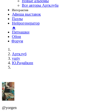
Новые альбомы
Все авторы Артклуба
Интерактив
Афиша выставок
Пазлы
Нейрогенератор
🔥
Пятнашки
Обои
Форум
Артклуб
yuriy
Ю.Радайкин
@yorgen