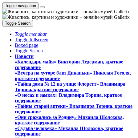
Toggle navigation
Toggle Search
Toggle menubar
Toggle fullscreen
Boxed page
Toggle Search
Новости
«Календарь майя» Виктории Ледерман, краткое
содержание
«Вечера на хуторе близ Диканьки» Николая Гоголя,
краткое содержание
«Тайна дома № 12 на улице Флоретт» Владимира
Торина, краткое содержание
«О носах и замка́х» Владимира Торина, краткое
содержание
«Тайны старой аптеки» Владимира Торина, краткое
содержание
«Они сражались за Родину» Михаила Шолохова,
краткое содержание
«Судьба человека» Михаила Шолохова, краткое
содержание